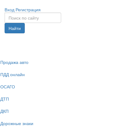
Вход
Регистрация
Найти
Спрята
навига
Продажа авто
ПДД онлайн
ОСАГО
ДТП
ДКП
Дорожные знаки