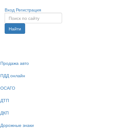
Вход
Регистрация
Найти
Спрята
навига
Продажа авто
ПДД онлайн
ОСАГО
ДТП
ДКП
Дорожные знаки