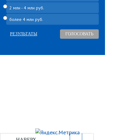
2 млн - 4 млн руб.
более 4 млн руб.
РЕЗУЛЬТАТЫ
Угнали авто
Билеты ПДД
Автомудаки
ПДД
Фото
Разметка
Видео
Штрафы
Характеристики
Автошколы
Отзывы
Редакция
Рекламода
НАВЕРХ