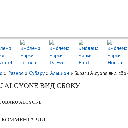
ОСАГО
ДТП
ДКП
о
»
Разное
»
Субару
»
Альцион
» Subaru Alcyone вид сбо
U ALCYONE ВИД СБОКУ
SUBARU ALCYONE
Ь КОММЕНТАРИЙ