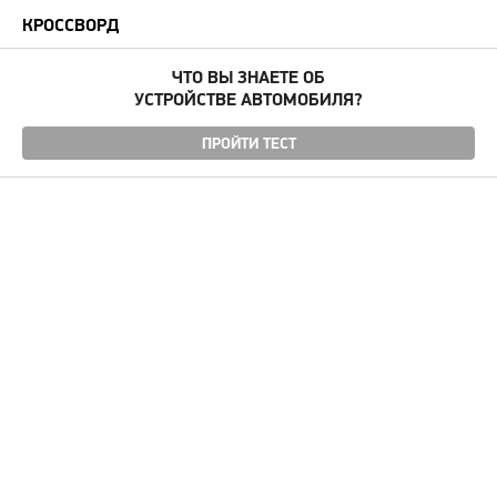
КРОССВОРД
ЧТО ВЫ ЗНАЕТЕ ОБ
УСТРОЙСТВЕ АВТОМОБИЛЯ?
ПРОЙТИ ТЕСТ
Угнали авто
Автомудаки
Фото
Видео
Характеристики
Отзывы
Билеты ПДД