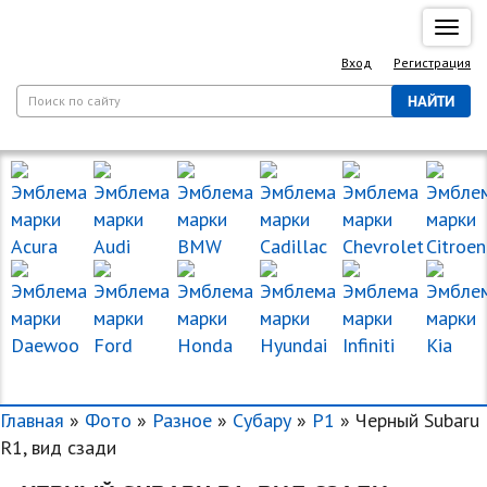
Спря
нави
Вход
Регистрация
НАЙТИ
МАРКИ МАШИН
Главная
»
Фото
»
Разное
»
Субару
»
Р1
» Черный Subaru
R1, вид сзади