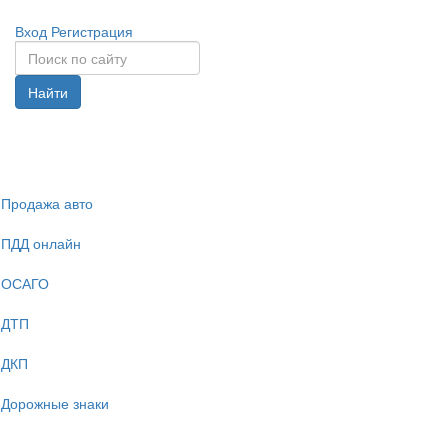
Вход
Регистрация
Найти
Спрята
навига
Продажа авто
ПДД онлайн
ОСАГО
ДТП
ДКП
Дорожные знаки