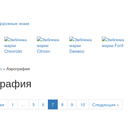
Дорожные знаки
о
» Аэрография
графия
ая
1
…
5
6
7
8
9
10
Следующая »