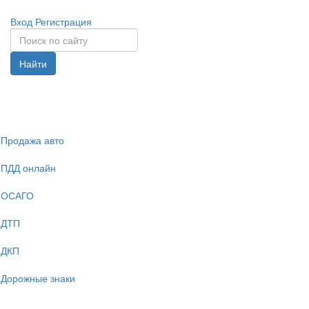
Вход
Регистрация
Найти
Спрята
навига
Продажа авто
ПДД онлайн
ОСАГО
ДТП
ДКП
Дорожные знаки