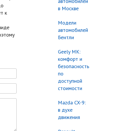
автомобилей
до
в Москве
т к
Модели
виде
автомобилей
оэтому
Бентли
Geely МК:
комфорт и
безопасность
по
доступной
стоимости
Mazda CX-9:
в духе
движения