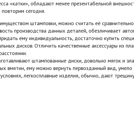
есса «катки», обладают менее презентабельной внешнос
и повторим сегодня.
еимуществом штамповки, можно считать её сравнительно
овость производства данных деталей, обезличивает авт
придать ему индивидуальность, достаточно купить спец
альных дисков. Отличить качественные аксессуары из пл
расстоянии.
зготавливают штампованные диски, довольно мягок и эла
ых вмятин, ему можно вернуть первозданный вид, умело
условиях, легкосплавные изделия, обычно, дают трещину