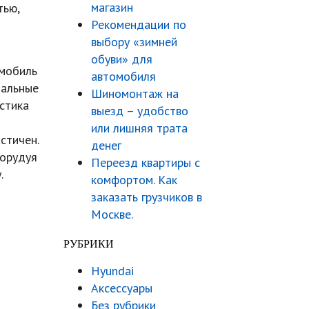
магазин
тью,
Рекомендации по
выбору «зимней
обуви» для
омобиль
автомобиля
иальные
Шиномонтаж на
астика
выезд – удобство
или лишняя трата
стичен.
денег
 орудуя
Переезд квартиры с
.
комфортом. Как
заказать грузчиков в
Москве.
РУБРИКИ
Hyundai
Аксессуары
Без рубрики