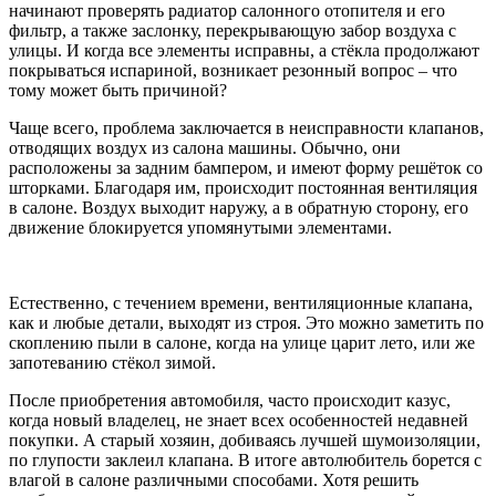
начинают проверять радиатор салонного отопителя и его
фильтр, а также заслонку, перекрывающую забор воздуха с
улицы. И когда все элементы исправны, а стёкла продолжают
покрываться испариной, возникает резонный вопрос – что
тому может быть причиной?
Чаще всего, проблема заключается в неисправности клапанов,
отводящих воздух из салона машины. Обычно, они
расположены за задним бампером, и имеют форму решёток со
шторками. Благодаря им, происходит постоянная вентиляция
в салоне. Воздух выходит наружу, а в обратную сторону, его
движение блокируется упомянутыми элементами.
Естественно, с течением времени, вентиляционные клапана,
как и любые детали, выходят из строя. Это можно заметить по
скоплению пыли в салоне, когда на улице царит лето, или же
запотеванию стёкол зимой.
После приобретения автомобиля, часто происходит казус,
когда новый владелец, не знает всех особенностей недавней
покупки. А старый хозяин, добиваясь лучшей шумоизоляции,
по глупости заклеил клапана. В итоге автолюбитель борется с
влагой в салоне различными способами. Хотя решить