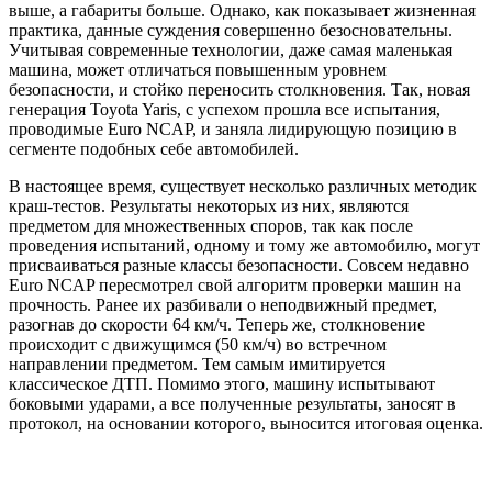
выше, а габариты больше. Однако, как показывает жизненная
практика, данные суждения совершенно безосновательны.
Учитывая современные технологии, даже самая маленькая
машина, может отличаться повышенным уровнем
безопасности, и стойко переносить столкновения. Так, новая
генерация Toyota Yaris, с успехом прошла все испытания,
проводимые Euro NCAP, и заняла лидирующую позицию в
сегменте подобных себе автомобилей.
В настоящее время, существует несколько различных методик
краш-тестов. Результаты некоторых из них, являются
предметом для множественных споров, так как после
проведения испытаний, одному и тому же автомобилю, могут
присваиваться разные классы безопасности. Совсем недавно
Euro NCAP пересмотрел свой алгоритм проверки машин на
прочность. Ранее их разбивали о неподвижный предмет,
разогнав до скорости 64 км/ч. Теперь же, столкновение
происходит с движущимся (50 км/ч) во встречном
направлении предметом. Тем самым имитируется
классическое ДТП. Помимо этого, машину испытывают
боковыми ударами, а все полученные результаты, заносят в
протокол, на основании которого, выносится итоговая оценка.