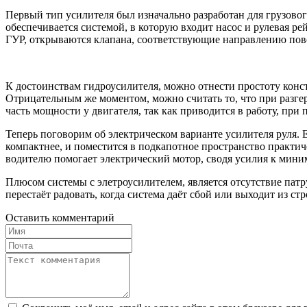
Первый тип усилителя был изначально разработан для грузовог
обеспечивается системой, в которую входит насос и рулевая р
ГУР, открываются клапана, соответствующие направлению повор
К достоинствам гидроусилителя, можно отнести простоту конс
Отрицательным же моментом, можно считать то, что при разгерм
часть мощности у двигателя, так как приводится в работу, при
Теперь поговорим об электрическом варианте усилителя руля. Е
компактнее, и поместится в подкапотное пространство практич
водителю помогает электрический мотор, сводя усилия к мини
Плюсом системы с элетроусилителем, является отсутствие патру
перестаёт радовать, когда система даёт сбой или выходит из с
Оставить комментарий