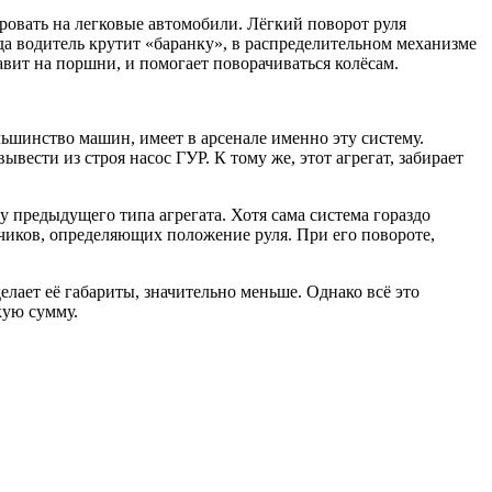
ировать на легковые автомобили. Лёгкий поворот руля
да водитель крутит «баранку», в распределительном механизме
авит на поршни, и помогает поворачиваться колёсам.
ьшинство машин, имеет в арсенале именно эту систему.
ести из строя насос ГУР. К тому же, этот агрегат, забирает
у предыдущего типа агрегата. Хотя сама система гораздо
тчиков, определяющих положение руля. При его повороте,
елает её габариты, значительно меньше. Однако всё это
кую сумму.