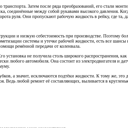
о транспорта. Затем после ряда преобразований, его стали монт
ейка, соединённые между собой рукавами высокого давления. Ког
ота руля. Они пропускают рабочую жидкость в рейку, где та, д
трукции и низкую себестоимость при производстве. Поэтому бол
етизации системы и утечке рабочей жидкости, есть все шансы выв
 помощи ремённой передачи от коленвала.
го установка не получила столь широкого распространения, как 
ески любого автомобиля. Она состоит из электродвигателя и да
муму.
бков, а значит, исключаются подтёки жидкости. К тому же, это д
троя. Ведь любой ремонт её составляющих, выливается в круглень