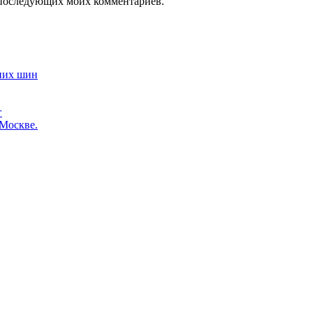
ля последующих моих комментариев.
них шин
г
 Москве.