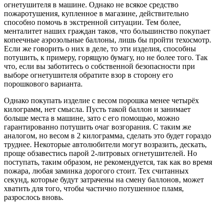
огнетушителя в машине. Однако не всякое средство
пожаротушения, купленное в магазине, действительно
способно помочь в экстренной ситуации. Тем более,
менталитет наших граждан таков, что большинство покупает
копеечные аэрозольные баллоны, лишь бы пройти техосмотр.
Если же говорить о них в деле, то эти изделия, способны
потушить, к примеру, горящую бумагу, но не более того. Так
что, если вы заботитесь о собственной безопасности при
выборе огнетушителя обратите взор в сторону его
порошкового варианта.
Однако покупать изделие с весом порошка менее четырёх
килограмм, нет смысла. Пусть такой баллон и занимает
больше места в машине, зато с его помощью, можно
гарантированно потушить очаг возгорания. С таким же
аналогом, но весом в 2 килограмма, сделать это будет гораздо
труднее. Некоторые автолюбители могут возразить, дескать,
проще обзавестись парой 2-литровых огнетушителей. Но
поступать, таким образом, не рекомендуется, так как во время
пожара, любая заминка дорогого стоит. Тех считанных
секунд, которые будут затрачены на смену баллонов, может
хватить для того, чтобы частично потушенное пламя,
разрослось вновь.