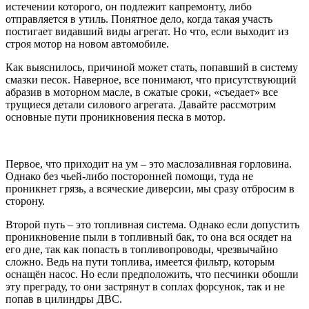
истечении которого, он подлежит капремонту, либо
отправляется в утиль. Понятное дело, когда такая участь
постигает видавший виды агрегат. Но что, если выходит из
строя мотор на новом автомобиле.
Как выяснилось, причиной может стать, попавший в систему
смазки песок. Наверное, все понимают, что присутствующий
абразив в моторном масле, в сжатые сроки, «съедает» все
трущиеся детали силового агрегата. Давайте рассмотрим
основные пути проникновения песка в мотор.
Первое, что приходит на ум – это маслозаливная горловина.
Однако без чьей-либо посторонней помощи, туда не
проникнет грязь, а всяческие диверсии, мы сразу отбросим в
сторону.
Второй путь – это топливная система. Однако если допустить
проникновение пыли в топливный бак, то она вся осядет на
его дне, так как попасть в топливопроводы, чрезвычайно
сложно. Ведь на пути топлива, имеется фильтр, которым
оснащён насос. Но если предположить, что песчинки обошли
эту преграду, то они застрянут в соплах форсунок, так и не
попав в цилиндры ДВС.