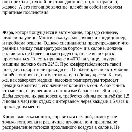
оно приходит, пускай не столь длинное, но, как правило,
жаркое. А это погодное явление, влечёт за собой не совсем
приятные последствия.
Жара, которая ощущается в автомобиле, гораздо сильнее,
нежели на улице. Многие скажут, мол, включи кондиционер,
и проблема решена. Однако специалисты предупреждают, что
разница между температурой за бортом и в салоне, должна
составлять не более восьми градусов, иначе велик риск
простудиться. То есть при жаре в 40°С на улице, внутри
машины должно быть 32°С. Про комфортабельность такой
поездки, говорить не приходится. Особенно, если автомобиль
лишён тонировки, и имеет кожаную обивку кресел. К тому
же, как заверяют медики, высокие температуры тормозят
реакцию водителя, его начинает клонить в сон. А объяснить
это можно, нарушением в организме баланса солей и воды.
Дабы достичь их равновесия, требуется обильное питьё (до 1,5
л воды в час) или отдых с интервалом через каждые 1,5 часа в
прохладном месте.
Кроме вышесказанного, справиться с жарой, помогут не
только тонировка и различные шторки, но и правильное
распределение потоков прохладного воздуха в салоне. Не