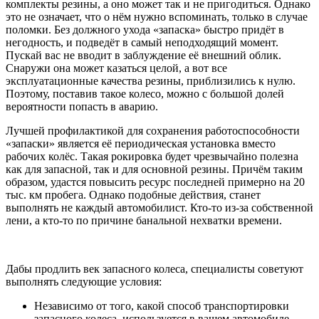
комплекты резины, а оно может так и не пригодиться. Однако
это не означает, что о нём нужно вспоминать, только в случае
поломки. Без должного ухода «запаска» быстро придёт в
негодность, и подведёт в самый неподходящий момент.
Пускай вас не вводит в заблуждение её внешний облик.
Снаружи она может казаться целой, а вот все
эксплуатационные качества резины, приблизились к нулю.
Поэтому, поставив такое колесо, можно с большой долей
вероятности попасть в аварию.
Лучшей профилактикой для сохранения работоспособности
«запаски» является её периодическая установка вместо
рабочих колёс. Такая рокировка будет чрезвычайно полезна
как для запасной, так и для основной резины. Причём таким
образом, удастся повысить ресурс последней примерно на 20
тыс. км пробега. Однако подобные действия, станет
выполнять не каждый автомобилист. Кто-то из-за собственной
лени, а кто-то по причине банальной нехватки времени.
Дабы продлить век запасного колеса, специалисты советуют
выполнять следующие условия:
Независимо от того, какой способ транспортировки
запасного колеса, используется в вашем автомобиле,