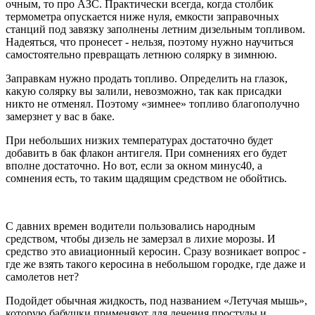
очным, то про АЗС. Практически всегда, когда столбик
термометра опускается ниже нуля, емкости заправочных
станций под завязку заполнены летним дизельным топливом.
Надеяться, что пронесет - нельзя, поэтому нужно научиться
самостоятельно превращать летнюю солярку в зимнюю.
Заправкам нужно продать топливо. Определить на глазок,
какую солярку вы залили, невозможно, так как присадки
никто не отменял. Поэтому «зимнее» топливо благополучно
замерзнет у вас в баке.
При небольших низких температурах достаточно будет
добавить в бак флакон антигеля. При сомнениях его будет
вполне достаточно. Но вот, если за окном минус40, а
сомнения есть, то таким щадящим средством не обойтись.
С давних времен водители пользовались народным
средством, чтобы дизель не замерзал в лихие морозы. И
средство это авиационный керосин. Сразу возникает вопрос -
где же взять такого керосина в небольшом городке, где даже и
самолетов нет?
Подойдет обычная жидкость, под названием «Летучая мышь»,
которую бабушки применяют для лечения простуды и