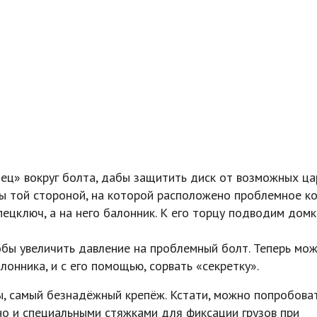
ц» вокруг болта, дабы защитить диск от возможных ца
ы той стороной, на которой расположено проблемное ко
ецключ, а на него балонник. К его торцу подводим домк
бы увеличить давление на проблемный болт. Теперь мо
нника, и с его помощью, сорвать «секретку».
бы, самый безнадёжный крепёж. Кстати, можно попробова
но и специальными стяжками для фиксации грузов при