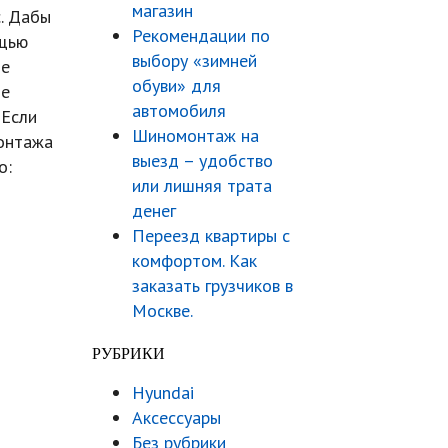
магазин
. Дабы
Рекомендации по
ощью
выбору «зимней
не
обуви» для
не
автомобиля
 Если
Шиномонтаж на
монтажа
выезд – удобство
о:
или лишняя трата
денег
Переезд квартиры с
комфортом. Как
заказать грузчиков в
Москве.
РУБРИКИ
Hyundai
Аксессуары
Без рубрики