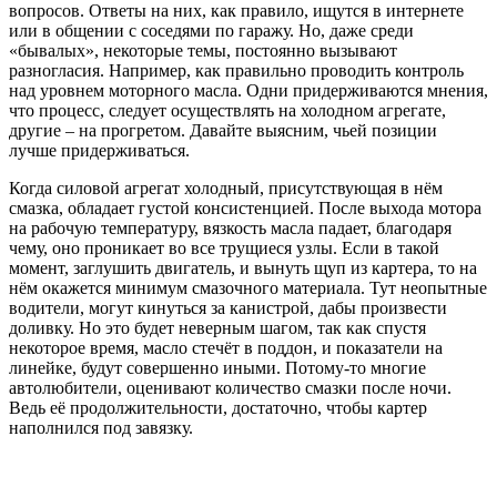
вопросов. Ответы на них, как правило, ищутся в интернете
или в общении с соседями по гаражу. Но, даже среди
«бывалых», некоторые темы, постоянно вызывают
разногласия. Например, как правильно проводить контроль
над уровнем моторного масла. Одни придерживаются мнения,
что процесс, следует осуществлять на холодном агрегате,
другие – на прогретом. Давайте выясним, чьей позиции
лучше придерживаться.
Когда силовой агрегат холодный, присутствующая в нём
смазка, обладает густой консистенцией. После выхода мотора
на рабочую температуру, вязкость масла падает, благодаря
чему, оно проникает во все трущиеся узлы. Если в такой
момент, заглушить двигатель, и вынуть щуп из картера, то на
нём окажется минимум смазочного материала. Тут неопытные
водители, могут кинуться за канистрой, дабы произвести
доливку. Но это будет неверным шагом, так как спустя
некоторое время, масло стечёт в поддон, и показатели на
линейке, будут совершенно иными. Потому-то многие
автолюбители, оценивают количество смазки после ночи.
Ведь её продолжительности, достаточно, чтобы картер
наполнился под завязку.