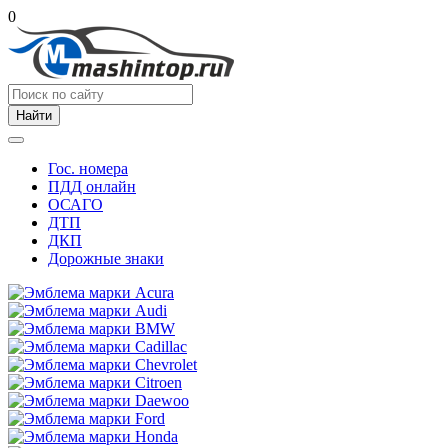
0
Найти
Гос. номера
ПДД онлайн
ОСАГО
ДТП
ДКП
Дорожные знаки