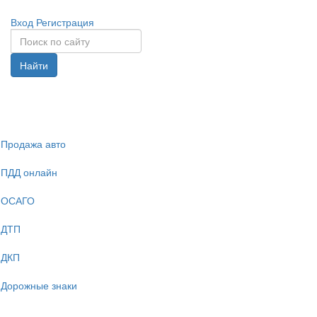
Вход
Регистрация
Найти
Спрята
навига
Продажа авто
ПДД онлайн
ОСАГО
ДТП
ДКП
Дорожные знаки