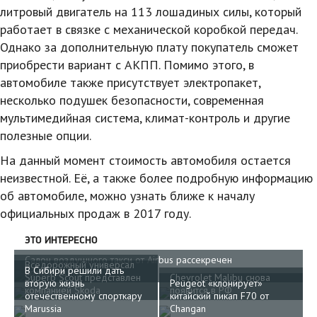
литровый двигатель на 113 лошадиных силы, который
работает в связке с механической коробкой передач.
Однако за дополнительную плату покупатель сможет
приобрести вариант с АКПП. Помимо этого, в
автомобиле также присутствует электропакет,
несколько подушек безопасности, современная
мультимедийная система, климат-контроль и другие
полезные опции.
На данный момент стоимость автомобиля остается
неизвестной. Её, а также более подробную информацию
об автомобиле, можно узнать ближе к началу
официальных продаж в 2017 году.
ЭТО ИНТЕРЕСНО
Салон воздушного такси от Airbus рассекречен
Вседорожный универсал
В Сибири решили дать
производителем
Superb Scout представлен
Chevrolet Malibu снова
вторую жизнь
Peugeot «клонирует»
компанией Skoda
появится в РФ
отечественному спорткару
китайский пикап F70 от
Marussia
Changan