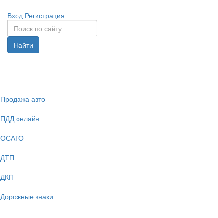
Вход
Регистрация
Найти
Спрята
навига
Продажа авто
ПДД онлайн
ОСАГО
ДТП
ДКП
Дорожные знаки