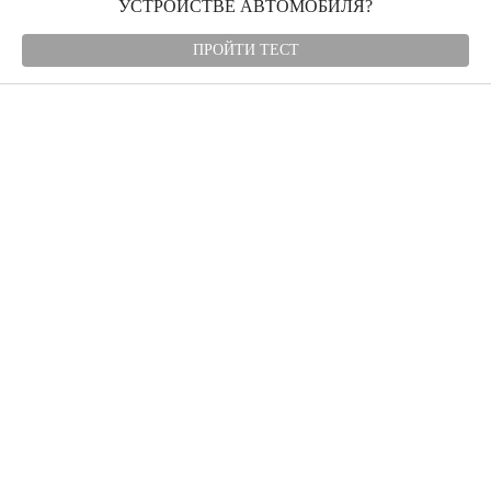
УСТРОЙСТВЕ АВТОМОБИЛЯ?
ПРОЙТИ ТЕСТ
Угнали авто
Автомудаки
Фото
Видео
Характеристики
Отзывы
Билеты ПДД
ПДД
Разметка