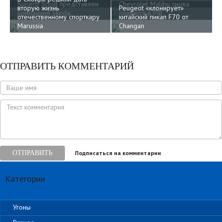
производителем
Superb Scout представлен
Chevrolet Malibu снова
вторую жизнь
Peugeot «клонирует»
компанией Skoda
появится в РФ
отечественному спорткару
китайский пикап F70 от
Marussia
Changan
ОТПРАВИТЬ КОММЕНТАРИЙ
ОТПРАВИТЬ
Подписаться на комментарии
Категории
Угоны