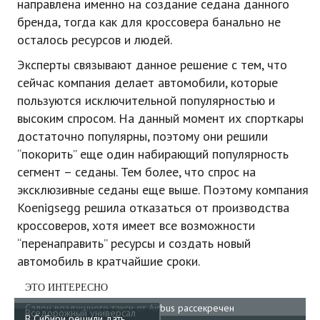
направлена именно на создание седана данного
бренда, тогда как для кроссовера банально не
осталось ресурсов и людей.
Эксперты связывают данное решение с тем, что
сейчас компания делает автомобили, которые
пользуются исключительной популярностью и
высоким спросом. На данный момент их спорткары
достаточно популярны, поэтому они решили
“покорить” еще один набирающий популярность
сегмент – седаны. Тем более, что спрос на
эксклюзивные седаны еще выше. Поэтому компания
Koenigsegg решила отказаться от производства
кроссоверов, хотя имеет все возможности
“перенаправить” ресурсы и создать новый
автомобиль в кратчайшие сроки.
ЭТО ИНТЕРЕСНО
Салон воздушного такси от Airbus рассекречен
Вседорожный универсал
В Сибири решили дать