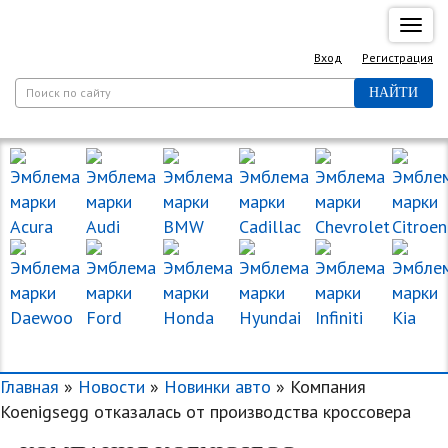
Спря
нави
Вход
Регистрация
НАЙТИ
МАРКИ МАШИН
Главная
»
Новости
»
Новинки авто
» Компания
Koenigsegg отказалась от производства кроссовера