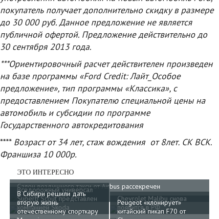
покупатель получает дополнительно скидку в размере
до 30 000 руб. Данное предложение не является
публичной офертой. Предложение действительно до
30 сентября 2013 года.
***Ориентировочный расчет действителен произведен
на базе программы «Ford Credit: Лайт_Особое
предложение», тип программы «Классика», с
предоставлением Покупателю специальной цены на
автомобиль и субсидии по программе
Государственного автокредитования
****
Возраст от 34 лет, стаж вождения от 8лет. СК ВСК.
Франшиза 10 000р.
ЭТО ИНТЕРЕСНО
Салон воздушного такси от Airbus рассекречен
Вседорожный универсал
В Сибири решили дать
производителем
Superb Scout представлен
Chevrolet Malibu снова
вторую жизнь
Peugeot «клонирует»
компанией Skoda
появится в РФ
отечественному спорткару
китайский пикап F70 от