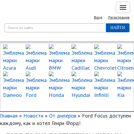
Спря
нави
Вход
Регистрация
НАЙТИ
МАРКИ МАШИН
Главная
»
Новости
»
От дилеров
» Ford Focus доступен
каждому, как и хотел Генри Форд!