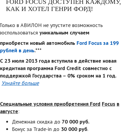
FORD FOCUS ДОСТУПЕН КАЖДОМУ,
КАК И ХОТЕЛ ГЕНРИ ФОРД!
Только в АВИЛОН не упустите возможность
воспользоваться
уникальным случаем
приобрести новый автомобиль
Ford Focus за 199
рублей в день
.***
С 23 июля 2013 года вступила в действие новая
кредитная программа Ford Credit совместно с
поддержкой Государства – 0% сроком на 1 год.
Узнайте больше
Специальные условия приобретения
Ford
Focus
в
августе
:
Денежная скидка до
70 000 руб.
Бонус за Trade-in до
30 000 руб
.