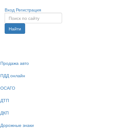
Вход
Регистрация
Найти
Спрята
навига
Продажа авто
ПДД онлайн
ОСАГО
ДТП
ДКП
Дорожные знаки