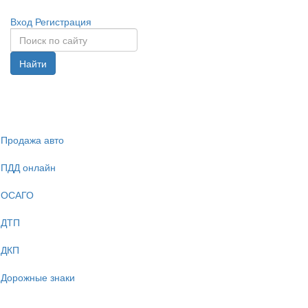
Вход
Регистрация
Найти
Спрята
навига
Продажа авто
ПДД онлайн
ОСАГО
ДТП
ДКП
Дорожные знаки