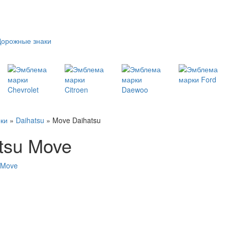
Дорожные знаки
ки
»
Daihatsu
» Move Daihatsu
tsu Move
 Move