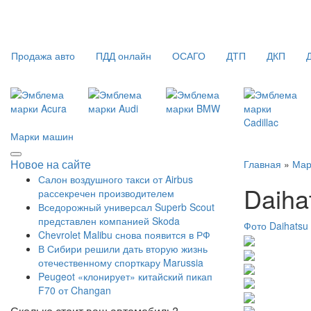
Продажа авто
ПДД онлайн
ОСАГО
ДТП
ДКП
Марки машин
Новое на сайте
Главная
»
Мар
Салон воздушного такси от Airbus
Daiha
рассекречен производителем
Вседорожный универсал Superb Scout
представлен компанией Skoda
Фото Daihatsu
Chevrolet Malibu снова появится в РФ
В Сибири решили дать вторую жизнь
отечественному спорткару Marussia
Peugeot «клонирует» китайский пикап
F70 от Changan