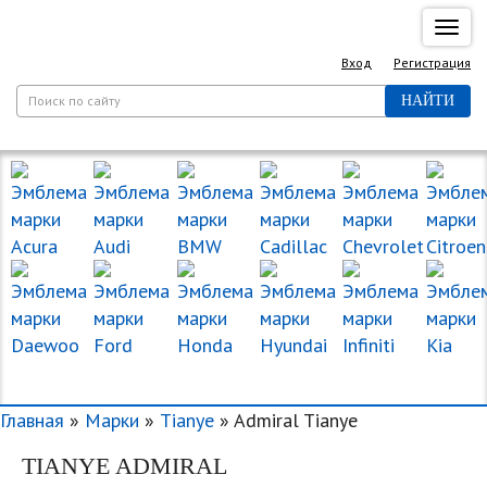
Спря
нави
Вход
Регистрация
НАЙТИ
МАРКИ МАШИН
Главная
»
Марки
»
Tianye
» Admiral Tianye
TIANYE ADMIRAL