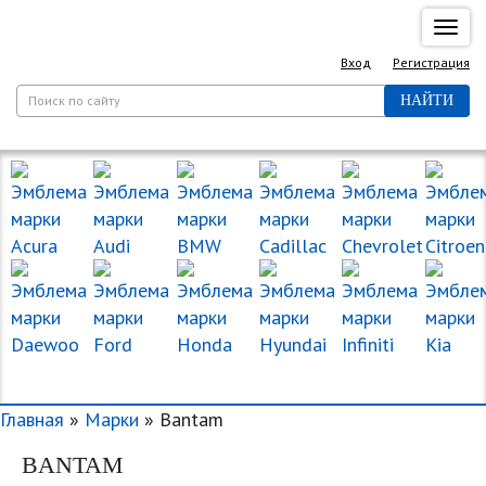
Спря
нави
Вход
Регистрация
НАЙТИ
МАРКИ МАШИН
Главная
»
Марки
» Bantam
BANTAM