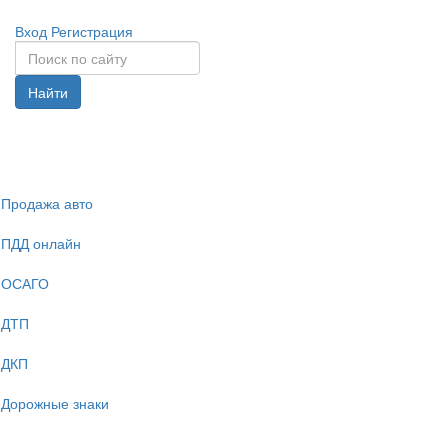
Вход
Регистрация
Найти
Спрята
навига
Продажа авто
ПДД онлайн
ОСАГО
ДТП
ДКП
Дорожные знаки