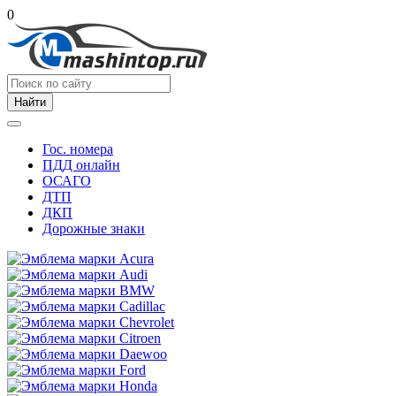
0
Найти
Гос. номера
ПДД онлайн
ОСАГО
ДТП
ДКП
Дорожные знаки