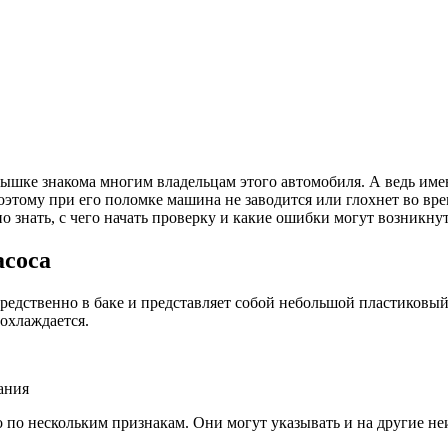
лышке знакома многим владельцам этого автомобиля. А ведь имен
оэтому при его поломке машина не заводится или глохнет во вр
о знать, с чего начать проверку и какие ошибки могут возникнут
асоса
средственно в баке и представляет собой небольшой пластиков
 охлаждается.
ания
 по нескольким признакам. Они могут указывать и на другие не