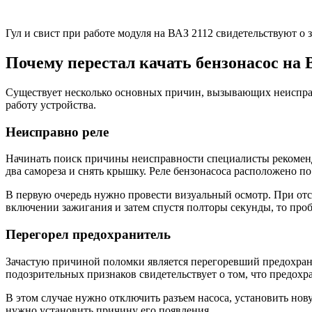
Гул и свист при работе модуля на ВАЗ 2112 свидетельствуют о 
Почему перестал качать бензонасос на 
Существует несколько основных причин, вызывающих неисправ
работу устройства.
Неисправно реле
Начинать поиск причины неисправности специалисты рекоменду
два самореза и снять крышку. Реле бензонасоса расположено по 
В первую очередь нужно провести визуальный осмотр. При отс
включении зажигания и затем спустя полторы секунды, то про
Перегорел предохранитель
Зачастую причиной поломки является перегоревший предохранит
подозрительных признаков свидетельствует о том, что предохр
В этом случае нужно отключить разъем насоса, установить нову
нужно установить причину его появления.