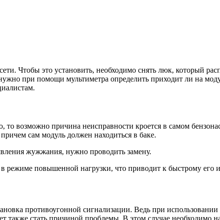
ти. Чтобы это установить, необходимо снять люк, который расп
 нужно при помощи мультиметра определить приходит ли на моду
циалистам.
 то возможно причина неисправности кроется в самом бензонасо
причем сам модуль должен находиться в баке.
оявления жужжания, нужно проводить замену.
 в режиме повышенной нагрузки, что приводит к быстрому его и
ановка противоугонной сигнализации. Ведь при использовании 
ет также стать причиной проблемы. В этом случае необходимо на