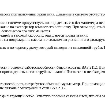
 насоса при включении зажигания. Давление в системе отсутствуе
ие в системе присутствует, но определить его без манометра не
ажатие на акселератор взывает его остановку. При этом поднять 
 бензонасоса его звук меняется.
редней и высокой скоростях ощущаются подергивания.
ть на повреждение насоса и о сильном загрязнении его фильтру
ать и по черному дыму, который выходит из выхлопной трубы. 
ести проверку работоспособности бензонасоса на ВАЗ 2112. При
и присоединить к его патрубкам шланги. После этого необходим
ботоспособность, потребуется обычный мультиметр. При помощи 
не связана с электрикой в сети ВАЗ 2112.
фильтрующей сетке. Зачастую поломка связана с тем, что она з