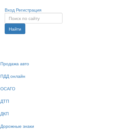
Вход
Регистрация
Найти
Спрята
навига
Продажа авто
ПДД онлайн
ОСАГО
ДТП
ДКП
Дорожные знаки