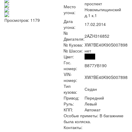
проспект
Место
Новомытищинский
угона:
д.1 к.1
Просмотров: 1179
Дата
17.02.2014
угона:
№
2AZH316852
Двигателя:
№ Кузова:
XW7BE40K90S007898
№ Шасси:
нет
Цвет:
Гос.
В877УВ190
номер:
VIN-
XW7BE40K90S007898
номер:
Тип
Седан
кузова:
Привод:
Передний
Руль:
Левый
КПП:
Автомат
Особые приметы:
В багажнике
была коляска.
Контакты: