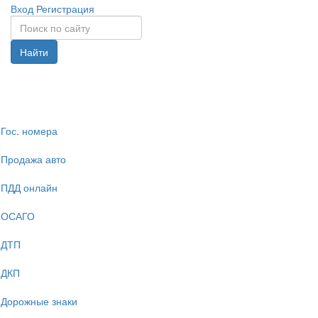
Вход
Регистрация
Найти
Спрята
навига
Гос. номера
Продажа авто
ПДД онлайн
ОСАГО
ДТП
ДКП
Дорожные знаки