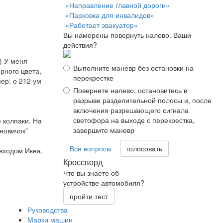
«Направление главной дороги»
«Парковка для инвалидов»
«Работает эвакуатор»
Вы намерены повернуть налево. Ваши
действия?
) У меня
Выполните маневр без остановки на
рного цвета,
перекрестке
мер: о 212 ум
Повернете налево, остановитесь в
разрыве разделительной полосы и, после
включения разрешающего сигнала
светофора на выходе с перекрестка,
 колпаки. На
завершите маневр
"новичок"
Все вопросы
 входом Икеа.
Кроссворд
Что вы знаете об
устройстве автомобиля?
пройти тест
Руководства
Марки машин