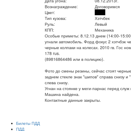
Дата угона:
08.12.2013г.
Вознаграждение:
Договоримся
Цвет:
Тип кузова:
Хэтчбек
Руль:
Левый
КПП:
Механика
Особые приметы:
8.12.13 днем (14:00-15:00
угнали автомобиль. Форд фокус 2 хэтчбэк че
черные колпаки на колесах. 2010 гв. Гос но
178 rus.
(89816864486 или в полицию).
Фото до смены резины, сейчас стоят черные
заднем стекле знак "шипов" справа снизу и 
слева снизу.
Угнан на стоянке у меги-парнас перед служ
Машина найдена.
Контактные данные закрыты.
Билеты ПДД
ПДД