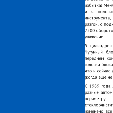
избытка! Мемб
и за полови
инструмента,
разгон, с под
7500 оборотов
уважение!
5 цилиндров
Чугунный бло
переднем кон
головки блока
что и сейчас 
(когда еще не
С 1989 года 
разные автом
периметру 
стеклоочист
изменено все