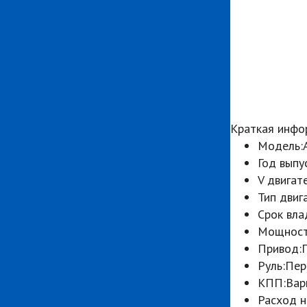
Краткая инфо
Модель:
Год выпу
V двигат
Тип двиг
Срок вла
Мощност
Привод:
Руль:
Пер
КПП:
Вар
Расход н