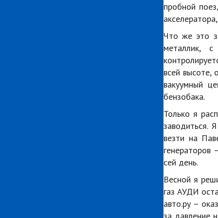
пробной поез
акселератора,
Что же это з
металлик, с
контролируетс
всей высоте, 
вакуумный це
бензобака.
Только я рас
заводиться. Я
везти на Пав
генераторов –
сей день.
Весной я реши
газ АУДИ оста
авто.ру – ока
за давление н