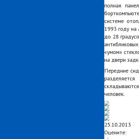
полная пане
борткомпьюте
системе отоп
1993 году на 
до 28 градусо
антибликовых
«умом» стекл
на двери задк
Передние сид
разделяетс
складываются
человек.
25.10.2013
Оцените: