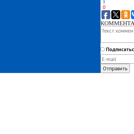
1
0
КОММЕНТАР
Подписатьс
Угнали авто
Билеты ПДД
Автомудаки
ПДД
Фото
Разметка
Видео
Штрафы
Характеристики
Автошколы