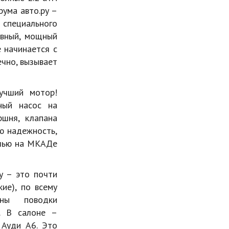
рума авто.ру –
специального
овный, мощный
 начинается с
ечно, вызывает
учший мотор!
ный насос на
шня, клапана
ю надежность,
очью на МКАДе
у – это почти
ие), по всему
ены поводки
. В салоне –
 Ауди А6. Это