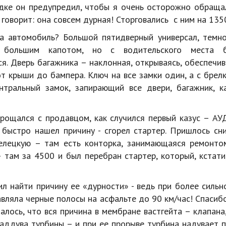
дке он предупредил, чтобы я очень осторожно обраща
 говорит: она совсем дурная! Сторговались с ним на 135
а автомобиль? Большой пятидверный универсал, темно
 большим капотом, но с водительского места б
я. Дверь багажника – наклонная, открываясь, обеспечи
от крыши до бампера. Ключ на все замки один, а с брел
нтральный замок, запирающий все двери, багажник, к
прощался с продавцом, как случился первый казус – АУ
 быстро нашел причину - сгорел стартер. Пришлось сни
елецкую – там есть конторка, занимающаяся ремонто
 там за 4500 и был перебран стартер, который, кстати
л найти причину ее «дурности» - ведь при более сильн
вляла черные полосы на асфальте до 90 км/час! Спасиб
залось, что вся причина в мембране вастгейта – клапан
аддува турбины – и при ее прорыве турбина надувает п