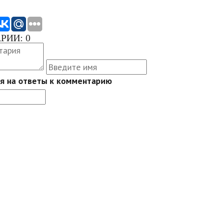
ИИ: 0
я на ответы к комментарию
VK
Руководства
Марки машин
Автокредит
Сервисы
Термины