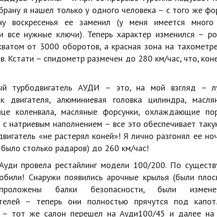
рану я нашел только у одного человека – с того же фо
ну воскресенья ее заменил (у меня имеется много 
 и все нужные ключи). Теперь характер изменился – р
хватом от 3000 оборотов, а красная зона на тахометре
. Кстати – спидометр размечен до 280 км/час, что, кон
ый турбодвигатель АУДИ – это, на мой взгляд – л
к двигателя, алюминиевая головка цилиндра, масля
це коленвала, масляные форсунки, охлаждающие пор
 с натриевым наполнением – все это обеспечивает таку
двигатель «не растерял коней»! Я лично разгонял ее н
 было столько радаров) до 260 км/час!
Ауди провела рестайлинг модели 100/200. По существ
обили! Снаружи появились арочные крылья (были плоск
проложены балки безопасности, были измен
ителей – теперь они полностью прячутся под капот
 – тот же салон перешел на Ауди100/45 и далее на