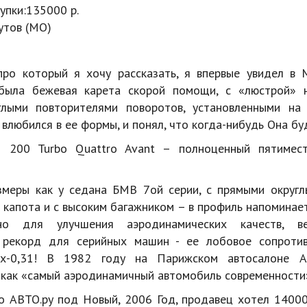
упки:
135000 р.
утов (МО)
про который я хочу рассказать, я впервые увидел в 
 была бежевая карета скорой помощи, с «люстрой» 
лыми повторителями поворотов, установленными на 
у влюбился в ее формы, и понял, что когда-нибудь Она бу
 200 Turbo Quattro Avant – полноценный пятимест
еры как у седана БМВ 7ой серии, с прямыми округл
 капота и с высоким багажником – в профиль напоминает
но для улучшения аэродинамических качеств, в
 рекорд для серийных машин - ее лобовое сопротив
х-0,31! В 1982 году на Парижском автосалоне 
 как «самый аэродинамичный автомобиль современности
о АВТО.ру под Новый, 2006 Год, продавец хотел 14000