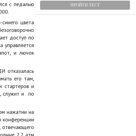
лся с педалью
ПРОЙТИ ТЕСТ
000.
-синего цвета
езоговорочно
вает доступ по
ка управляется
апот, и лючок
ДИ отказалась
мать его там,
м стартеров и
, служит и по
ом нажатии на
о конференции
а, отвечающего
олные 2.2 атм