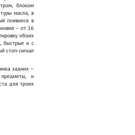
тром, блоком
туры масла, в
ый появился в
ановил – от 16
улировку обоих
, быстрые и с
й стоп-сигнал
инка задних –
предметы, и
ста для троих