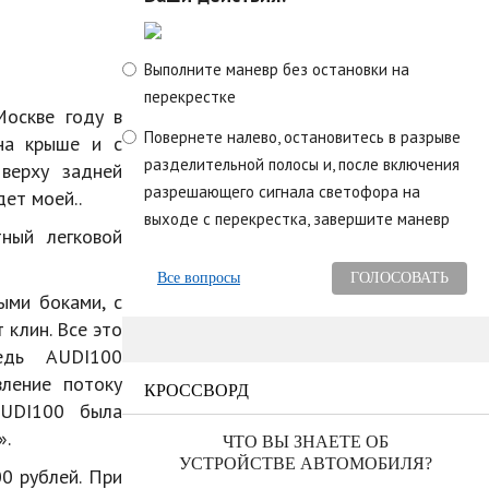
Выполните маневр без остановки на
перекрестке
Москве году в
Повернете налево, остановитесь в разрыве
на крыше и с
разделительной полосы и, после включения
верху задней
разрешающего сигнала светофора на
дет моей..
выходе с перекрестка, завершите маневр
ный легковой
Все вопросы
ыми боками, с
 клин. Все это
едь AUDI100
ление потоку
КРОССВОРД
AUDI100 была
».
ЧТО ВЫ ЗНАЕТЕ ОБ
УСТРОЙСТВЕ АВТОМОБИЛЯ?
0 рублей. При