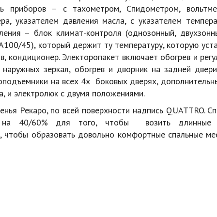
ль приборов – с тахометром, Спидометром, вольтме
ра, указателем давления масла, с указателем темпера
ления – блок климат-контроля (однозонный, двухзонн
А100/45), который держит ту температуру, которую уст
в, кондиционер. Электоропакет включает обогрев и рег
 наружных зеркал, обогрев и дворник на задней двери
оподъемники на всех 4х боковых дверях, дополнительны
а, и электролюк с двумя положениями.
енья Рекаро, по всей поверхности надпись QUATTRO. Сп
я на 40/60% для того, чтобы возить длинные 
, чтобы образовать довольно комфортные спальные ме