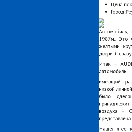
Цена пок
Город:
Ре
Автомобиль, 
1987м.. Это
желтыми круг
двери. Я сраз
Итак – AUDI
автомобиль,
имеющий разм
низкой линией
было сдела
принадлежит
воздуха – С
представлена
Нашел я ее п