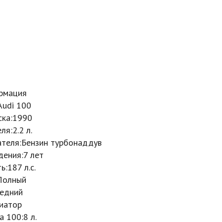
рмация
Audi 100
ска:
1990
еля:
2.2 л.
ателя:
Бензин турбонаддув
дения:
7 лет
ь:
187 л.с.
Полный
едний
иатор
а 100:
8 л.